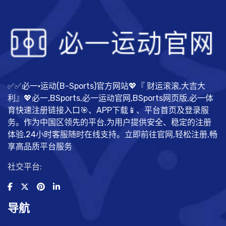
✅✅必一·运动(B-Sports)官方网站💖『 财运滚滚,大吉大
利』💖必一,BSports,必一运动官网,BSports网页版,必一体
育快速注册链接入口🎯、APP下载📱、平台首页及登录服
务。作为中国区领先的平台,为用户提供安全、稳定的注册
体验,24小时客服随时在线支持。立即前往官网,轻松注册,畅
享高品质平台服务
社交平台:
导航