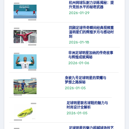
杭州网球队耐力训练揭秘：提
升竞技水平的秘密武器
2026-01-29
回顾足球传奇瞬间经典视频重
温明星们的辉煌岁月与感动时
刻
2026-01-18
非洲足球明星加纳的传奇故事
与辉煌成就揭秘
2026-01-06
身披九号足球明星的荣耀与
梦想之路探秘
2026-01-05
足球明星联名球鞋的魅力与
时尚设计全解析
2026-01-05
足球明星的魅力超越球场技艺