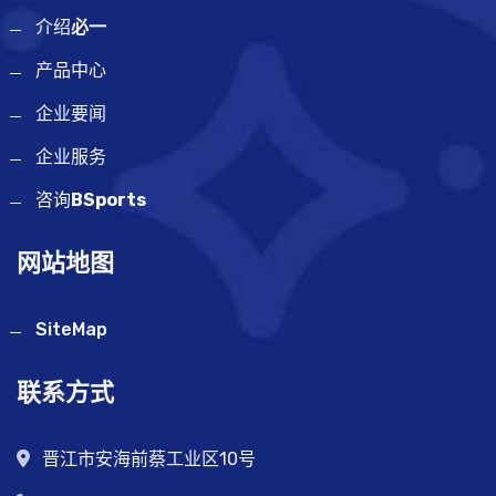
介绍
必一
产品中心
企业要闻
企业服务
咨询
BSports
网站地图
SiteMap
联系方式
晋江市安海前蔡工业区10号