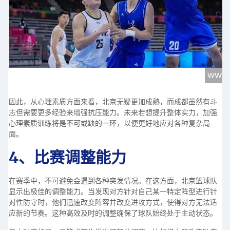
因此，从心理素质方面来看，北京无疑更加成熟，而成都虽然有斗
志但需要更多经验来增强抗压能力。未来若想提升整体实力，加强
心理素质训练将是不可或缺的一环，以便更好地应对各种复杂局
面。
4、比赛调整能力
在赛季中，不可避免会遇到各种突发情况。在这方面，北京篮球队
显示出极佳的调整能力。当发现对方针对自己某一特定阵型进行针
对性防守时，他们迅速改变阵容并改变进攻方式，使得对方无法适
应新的节奏。这种高效及时的调整确保了球队始终处于主动状态。