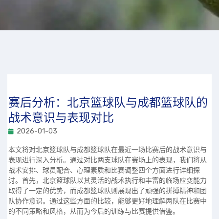
赛后分析：北京篮球队与成都篮球队的
战术意识与表现对比
2026-01-03
本文将对北京篮球队与成都篮球队在最近一场比赛后的战术意识与
表现进行深入分析。通过对比两支球队在赛场上的表现，我们将从
战术安排、球员配合、心理素质和比赛调整四个方面进行详细探
讨。首先，北京篮球队以其灵活的战术执行和丰富的临场应变能力
取得了一定的优势，而成都篮球队则展现出了顽强的拼搏精神和团
队协作意识。通过这些方面的比较，能够更好地理解两队在比赛中
的不同策略和风格，从而为今后的训练与比赛提供借鉴。