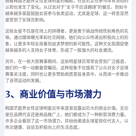
随着韩国艺能界女性足球明星的崛起，社会对女性参与体育活动的
认知也发生了变化。从过去对于“女子不应该踢球”的偏见，到如今
越来越多家庭鼓励女孩参与各类运动，尤其是足球，这一转变显然
是受到了女球员影响。
这些女星不仅是在场上的拼搏者，更是勇于挑战传统性别角色的先
锋。通过媒体曝光率和社交网络，她们向公众传递出积极向上的形
象，让更多年轻女孩看到追求梦想的新可能性。这种文化氛围促使
越来越多的人支持女子体育，形成了一股强大的社会潮流。
另外，在一些大型赛事期间，这些明星球员常常会受到广泛报道，
她们的一举一动都备受瞩目。这种现象不仅提高了公众对女子足球
赛事关注度，同时也让更多赞助商愿意投身其中，从而进一步推动
了该项运动的发展。
3、商业价值与市场潜力
韩国艺能界女性足球明星近年来逐渐显露出巨大的商业价值。无论
是在品牌代言还是商品推广上，她们都成为了一种新型消费力量。
许多企业看到了这一市场潜力，并纷纷邀请女球星担任代言人，以
传达健康、自信及积极向上的生活态度。