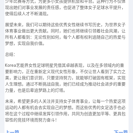
少年比赛等方式，为更多小女孩提供机会和平台。这种行为不仅体
现出她们对事业发展的责任感，也促进了整体女子足球水平提升，
使得后续人才不断涌现。
展望未来，我们可以期待这些优秀女性继续书写历史，为世界女子
体育事业做出更大贡献。同时，她们也将继续引领着社会风潮，让
所有人都看到：无论性别如何，每个人都有权利追随自己的热爱与
梦想，实现自我价值。
总结：
Korea艺能界女性足球明星凭借其卓越表现，以及在多领域内的重
要影响力，正在重新定义现代女性形象，不仅让世人看到了实力之
美，更让我们意识到，只要坚持努力，就能够打破固有框架，实现
人生理想。通过不断挑战自我，她们已经成为推动社会进步的重要
力量，也是后辈追梦路上的灯塔。
未来，希望更多的人关注并支持女子体育事业，让每一个热爱这项
运动的人都有机会去实现自己的梦想。而这些优秀的女足选手也必
将在这个过程中继续发挥引领作用，共同为创造更加平等、更具包
容性的竞技环境而努力奋斗！
上一篇
下一篇