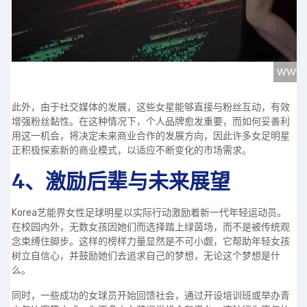
此外，由于社交媒体的发展，这些女星能够直接与粉丝互动，有效
增强粉丝黏性。在这种情况下，个人品牌愈发重要，而如何妥善利
用这一机会，将决定未来商业合作的发展方向，因此许多女足明星
正积极探索新的商业模式，以适应不断变化的市场需求。
4、激励后辈与未来展望
Korea艺能界女性足球明星以实际行动激励着新一代年轻运动员。
在校园内外，无数女孩因她们而选择踏上绿茵场，而不是被传统观
念束缚住脚步。这样的榜样力量显然是不可小觑，它帮助年轻女孩
树立自信心，并鼓励她们去追求自己的梦想，无论这个梦想是什
么。
同时，一些成功的女球员开始回馈社会，通过开设培训班或举办青