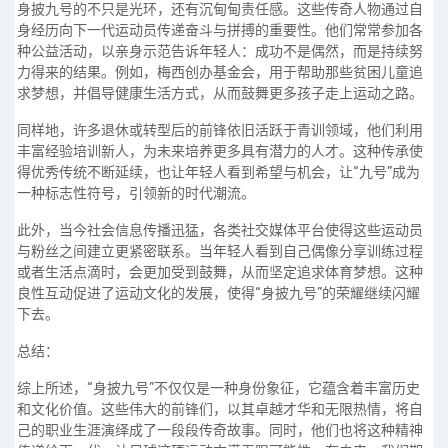
身披九号的不只是光环，还有沉甸甸责任感。这些传奇人物通过自
身经历向下一代运动员传递奋斗与拼搏的重要性。他们常常参加各
种公益活动，以亲身示范告诉年轻人：成功不是偶然，而是持续努
力得来的结果。例如，梅西创办基金会，用于帮助那些贫困儿童追
求梦想，并倡导健康生活方式，从而鼓舞更多孩子走上运动之路。
同样地，许多退休或转型后的前锋依旧活跃于青训领域，他们利用
丰富经验培训新人，为未来培养更多具有潜力的人才。这种传承使
得优秀传统不断延续，也让年轻人看到希望与机会，让“九号”成为
一种标志性符号，引领新的时代潮流。
此外，当今社会信息传播迅猛，各类社交媒体平台使得这些运动员
与粉丝之间建立更紧密联系。当年轻人看到自己偶像分享训练过程
或者生活点滴时，会更加受到鼓舞，从而坚定追求体育梦想。这种
良性互动促进了运动文化的发展，使得“身披九号”的荣耀继续闪耀
下去。
总结：
综上所述，“身披九号”不仅仅是一种身份象征，它蕴含着丰富历史
和文化价值。这些伟大的前锋们，以其卓越才华和无限热情，将自
己的职业生涯演绎成了一段段传奇故事。同时，他们也将这种精神