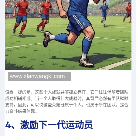
值得一提的是，这些个人成就并非孤立存在，它们往往伴随着团队
成功相辅相成。当一个人取得伟大成就时，其背后必然有团队默默
支持。因此，可以说这些荣耀既属于个人，也属于所在团队，是合
力奋斗结果体现。
4、激励下一代运动员