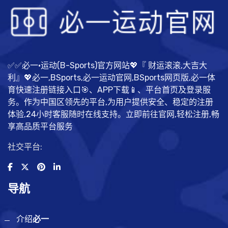
✅✅必一·运动(B-Sports)官方网站💖『 财运滚滚,大吉大
利』💖必一,BSports,必一运动官网,BSports网页版,必一体
育快速注册链接入口🎯、APP下载📱、平台首页及登录服
务。作为中国区领先的平台,为用户提供安全、稳定的注册
体验,24小时客服随时在线支持。立即前往官网,轻松注册,畅
享高品质平台服务
社交平台:
导航
介绍
必一