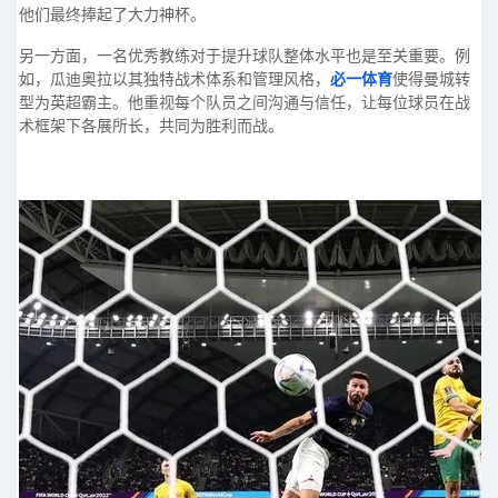
他们最终捧起了大力神杯。
另一方面，一名优秀教练对于提升球队整体水平也是至关重要。例
如，瓜迪奥拉以其独特战术体系和管理风格，
必一体育
使得曼城转
型为英超霸主。他重视每个队员之间沟通与信任，让每位球员在战
术框架下各展所长，共同为胜利而战。