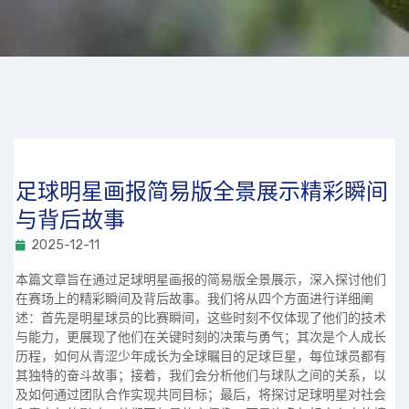
足球明星画报简易版全景展示精彩瞬间
与背后故事
2025-12-11
本篇文章旨在通过足球明星画报的简易版全景展示，深入探讨他们
在赛场上的精彩瞬间及背后故事。我们将从四个方面进行详细阐
述：首先是明星球员的比赛瞬间，这些时刻不仅体现了他们的技术
与能力，更展现了他们在关键时刻的决策与勇气；其次是个人成长
历程，如何从青涩少年成长为全球瞩目的足球巨星，每位球员都有
其独特的奋斗故事；接着，我们会分析他们与球队之间的关系，以
及如何通过团队合作实现共同目标；最后，将探讨足球明星对社会