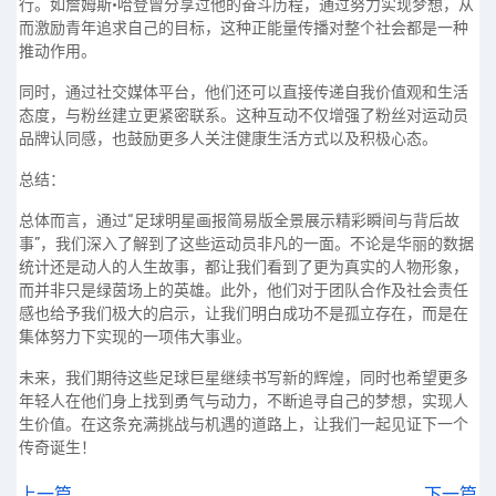
行。如詹姆斯·哈登曾分享过他的奋斗历程，通过努力实现梦想，从
而激励青年追求自己的目标，这种正能量传播对整个社会都是一种
推动作用。
同时，通过社交媒体平台，他们还可以直接传递自我价值观和生活
态度，与粉丝建立更紧密联系。这种互动不仅增强了粉丝对运动员
品牌认同感，也鼓励更多人关注健康生活方式以及积极心态。
总结：
总体而言，通过“足球明星画报简易版全景展示精彩瞬间与背后故
事”，我们深入了解到了这些运动员非凡的一面。不论是华丽的数据
统计还是动人的人生故事，都让我们看到了更为真实的人物形象，
而并非只是绿茵场上的英雄。此外，他们对于团队合作及社会责任
感也给予我们极大的启示，让我们明白成功不是孤立存在，而是在
集体努力下实现的一项伟大事业。
未来，我们期待这些足球巨星继续书写新的辉煌，同时也希望更多
年轻人在他们身上找到勇气与动力，不断追寻自己的梦想，实现人
生价值。在这条充满挑战与机遇的道路上，让我们一起见证下一个
传奇诞生！
上一篇
下一篇