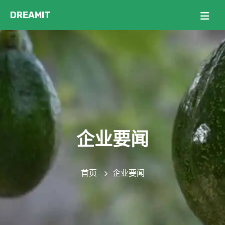
企业要闻
首页
企业要闻