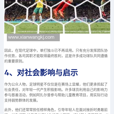
因此，在现代足球中，单打独斗已不再适用。只有充分发挥团队协
作优势，各司其职才能取得最终胜利，这是许多成功球队共同遵循
的重要原则。
4、对社会影响与启示
作为公众人物，足球明星不仅仅是在赛场上显耀，他们更承担起了
社会责任，对年轻一代产生积极影响。许多球员利用自己的影响力
参与慈善活动，例如阿扎尔曾参与帮助儿童教育项目，用实际行动
支持弱势群体的发展。
此外，他们还常常担任榜样角色，引导年轻人在面对挫折时勇敢前