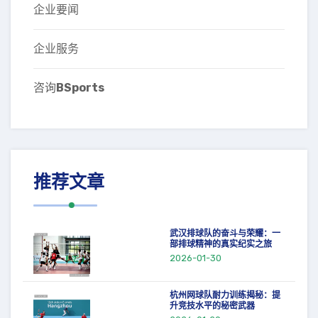
企业要闻
企业服务
咨询
BSports
推荐文章
武汉排球队的奋斗与荣耀：一
部排球精神的真实纪实之旅
2026-01-30
杭州网球队耐力训练揭秘：提
升竞技水平的秘密武器