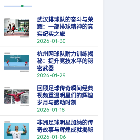
武汉排球队的奋斗与荣
耀：一部排球精神的真
实纪实之旅
2026-01-30
杭州网球队耐力训练揭
秘：提升竞技水平的秘
密武器
2026-01-29
回顾足球传奇瞬间经典
视频重温明星们的辉煌
岁月与感动时刻
2026-01-18
非洲足球明星加纳的传
奇故事与辉煌成就揭秘
2026-01-06