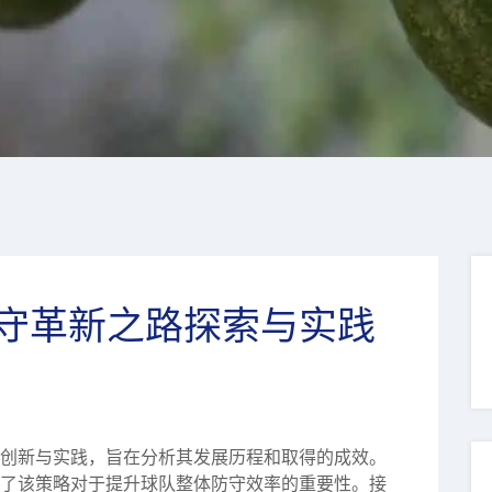
守革新之路探索与实践
创新与实践，旨在分析其发展历程和取得的成效。
了该策略对于提升球队整体防守效率的重要性。接