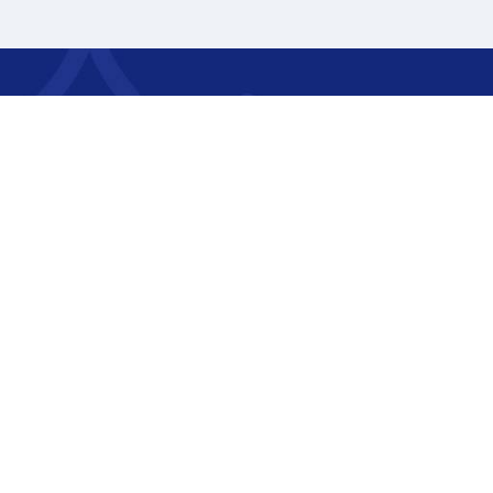
导航
介
✅✅必一·运动(B-Sports)官方网站
💖『 财运滚滚,大吉大利』💖必
产
一,BSports,必一运动官网,BSports
网页版,必一体育快速注册链接入口
企
🎯、APP下载📱、平台首页及登录服
企
务。作为中国区领先的平台,为用户
提供安全、稳定的注册体验,24小时
咨
客服随时在线支持。立即前往官网,
轻松注册,畅享高品质平台服务