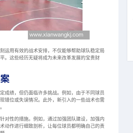
刻运用有效的战术安排，不仅能够帮助球队稳定局
平。这些经历无疑将成为未来改革发展的宝贵财
方案
定成绩，但仍面临许多挑战。例如，由于不同球员
现错位或失误情况。此外，新引入的一些战术也需
。
针对性的措施。例如，通过加强团队建设，加强内
术动作进行细致剖析，让每位球员都明确自己的责