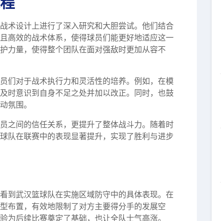
过程
战术设计上进行了深入研究和大胆尝试。他们结合
且高效的战术体系，使得球员们能更好地适应这一
护力量，使得整个团队在面对强敌时更加从容不
员们对于战术执行力和灵活性的培养。例如，在模
及时意识到自身不足之处并加以改正。同时，也鼓
动氛围。
员之间的信任关系，更提升了整体战斗力。随着时
球队在联赛中的表现显著提升，实现了胜利与进步
看到武汉篮球队在实施区域防守中的具体表现。在
型布置，有效地限制了对方主要得分手的发展空
验为后续比赛奠定了基础，也让全队士气高涨。