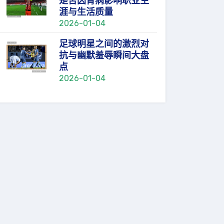
是否因肾病影响职业生
涯与生活质量
2026-01-04
足球明星之间的激烈对
抗与幽默羞辱瞬间大盘
点
2026-01-04