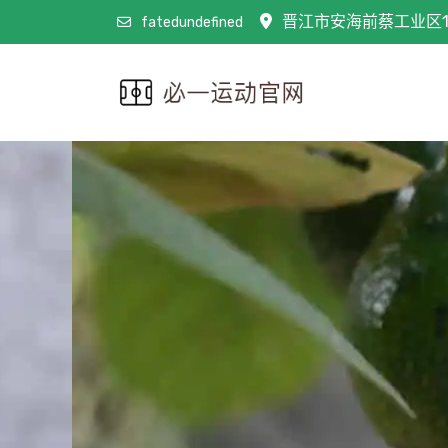
晋江市安海前蔡工业区1
fatedundefined