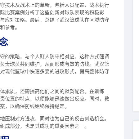
守技术及战术上的革新，包括人员配置、战术执行
际比赛案例分析了这些创新对球队表现的积极影
与应对策略。最后，总结了武汉篮球队在区域防守
和参考。
念
守的策略，与个人盯人防守相对应。这种方式强调
负责球员共同维护，从而形成有效的防线。武汉篮
对现代篮球中快速多变的进攻形式，提高整体防守
体素质，还需提高他们之间的默契配合。在训练
责位置的特点，以便能够迅速做出反应。同时，教
案，以确保防线始终保持稳定。
地压制对方进攻，同时也为自己的反击创造机会。
组成部分，也是其成功的重要因素之一。