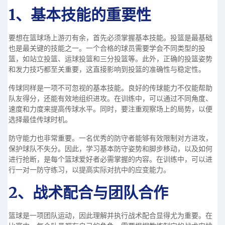
1、基本技能的重要性
要想在篮球场上游刃有余，首先必须掌握基本技能。投篮是最基础
也是最关键的技能之一。一个合格的球员需要学会不同类型的投
篮，如站立投篮、运球投篮和三分投篮等。此外，正确的投篮姿势
和发力技巧都至关重要，这直接影响到投篮的准确性与稳定性。
传球同样是一项不可忽视的基本技能。良好的传球能力不仅能帮助
队友得分，还能有效地组织进攻。在训练中，可以通过不同角度、
速度和力度来提高传球水平。同时，要注重观察场上的局势，以便
选择最佳传球时机。
防守能力也非常重要。一名优秀的防守者能够有效限制对方进攻，
保护球队不失分。因此，学习基本防守姿势和脚步移动，以及如何
进行抢断，是每个篮球爱好者必需掌握的内容。在训练中，可以进
行一对一防守练习，以提高实际对抗中的应变能力。
2、战术配合与团队合作
篮球是一项团队运动，因此理解并执行战术配合显得尤为重要。在