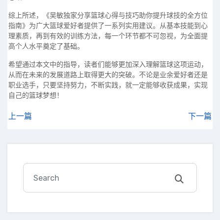
综上所述，《吴敏独家分享篮球心得与技巧助你提升球技的全方位
指南》为广大篮球爱好者提供了一系列实用建议。从基本技能到心
理素质，再到有效的训练方法，每一个环节都不可忽视，为全面提
高个人水平奠定了基础。
希望通过本文中的指导，读者们能够更加深入理解篮球这项运动，
从而在未来的发展道路上取得更大的突破。不论是业余爱好者还是
职业选手，只要坚持努力，不断实践，就一定能够收获成果，实现
自己的篮球梦想！
上一篇
下一篇