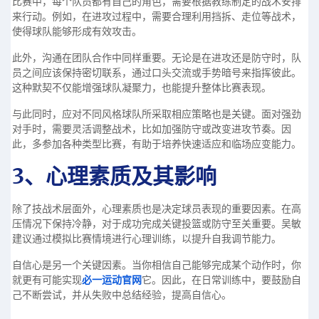
比赛中，每个队员都有自己的角色，需要根据教练制定的战术安排
来行动。例如，在进攻过程中，需要合理利用挡拆、走位等战术，
使得球队能够形成有效攻击。
此外，沟通在团队合作中同样重要。无论是在进攻还是防守时，队
员之间应该保持密切联系，通过口头交流或手势暗号来指挥彼此。
这种默契不仅能增强球队凝聚力，也能提升整体比赛表现。
与此同时，应对不同风格球队所采取相应策略也是关键。面对强劲
对手时，需要灵活调整战术，比如加强防守或改变进攻节奏。因
此，多参加各种类型比赛，有助于培养快速适应和临场应变能力。
3、心理素质及其影响
除了技战术层面外，心理素质也是决定球员表现的重要因素。在高
压情况下保持冷静，对于成功完成关键投篮或防守至关重要。吴敏
建议通过模拟比赛情境进行心理训练，以提升自我调节能力。
自信心是另一个关键因素。当你相信自己能够完成某个动作时，你
就更有可能实现
必一运动官网
它。因此，在日常训练中，要鼓励自
己不断尝试，并从失败中总结经验，提高自信心。