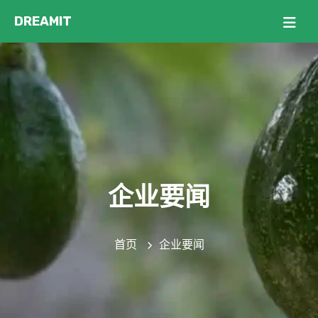
企业要闻
首页
企业要闻