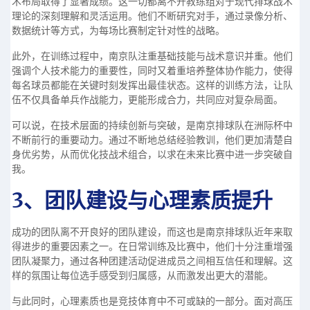
术布局取得了显著成绩。这一切都离不开教练组对于现代排球战术
理论的深刻理解和灵活运用。他们不断研究对手，通过录像分析、
数据统计等方式，为每场比赛制定针对性的战略。
此外，在训练过程中，南京队注重基础技能与战术意识并重。他们
强调个人技术能力的重要性，同时又着重培养整体协作能力，使得
每名球员都能在关键时刻发挥出最佳状态。这样的训练方法，让队
伍不仅具备单兵作战能力，更能形成合力，共同应对复杂局面。
可以说，在技术层面的持续创新与突破，是南京排球队在洲际杯中
不断前行的重要动力。通过不断地总结经验教训，他们更加清楚自
身优劣势，从而优化技战术组合，以求在未来比赛中进一步突破自
我。
3、团队建设与心理素质提升
成功的团队离不开良好的团队建设，而这也是南京排球队近年来取
得进步的重要因素之一。在日常训练及比赛中，他们十分注重增强
团队凝聚力，通过各种团建活动促进成员之间相互信任和理解。这
样的氛围让每位选手感受到归属感，从而激发出更大的潜能。
与此同时，心理素质也是竞技体育中不可或缺的一部分。面对高压