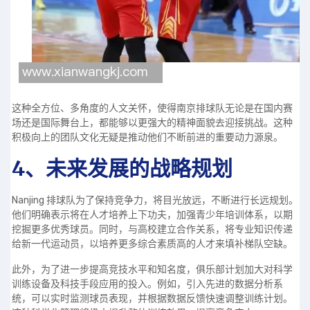
这种全方位、多角度的人文关怀，使得南京排球队无论是在国内赛
场还是国际舞台上，都能够以更强大的精神面貌去迎接挑战。这种
积极向上的团队文化无疑是推动他们不断前进的重要动力源泉。
4、未来发展的战略规划
Nanjing 排球队为了保持竞争力，将目光放远，不断进行长远规划。
他们明确表示将在人才培养上下功夫，加强青少年培训体系，以期
挖掘更多优秀球员。同时，与高校建立合作关系，将专业知识传递
给新一代运动员，以培养更多综合素质高的人才来填补梯队空缺。
此外，为了进一步提高竞技水平和知名度，俱乐部计划加大对科学
训练设备及科技手段应用的投入。例如，引入先进的数据分析系
统，可以实时监测球员表现，并根据数据反馈快速调整训练计划。