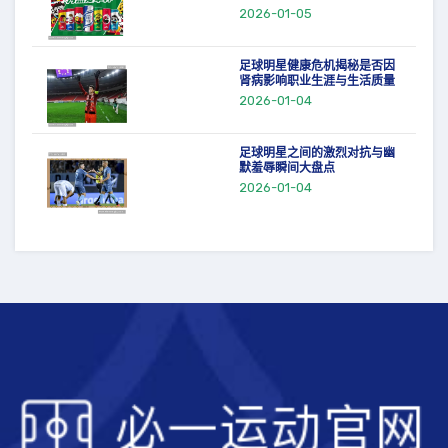
2026-01-05
足球明星健康危机揭秘是否因
肾病影响职业生涯与生活质量
2026-01-04
足球明星之间的激烈对抗与幽
默羞辱瞬间大盘点
2026-01-04