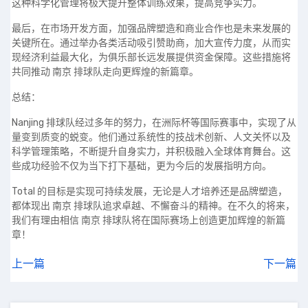
这种科学化管理将极大提升整体训练效果，提高竞争实力。
最后，在市场开发方面，加强品牌塑造和商业合作也是未来发展的
关键所在。通过举办各类活动吸引赞助商，加大宣传力度，从而实
现经济利益最大化，为俱乐部长远发展提供资金保障。这些措施将
共同推动 南京 排球队走向更辉煌的新篇章。
总结：
Nanjing 排球队经过多年的努力，在洲际杯等国际赛事中，实现了从
量变到质变的蜕变。他们通过系统性的技战术创新、人文关怀以及
科学管理策略，不断提升自身实力，并积极融入全球体育舞台。这
些成功经验不仅为当下打下基础，更为今后的发展指明方向。
Total 的目标是实现可持续发展，无论是人才培养还是品牌塑造，
都体现出 南京 排球队追求卓越、不懈奋斗的精神。在不久的将来，
我们有理由相信 南京 排球队将在国际赛场上创造更加辉煌的新篇
章！
上一篇
下一篇