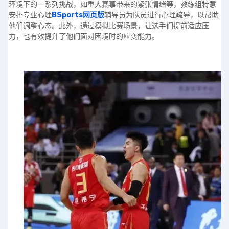
环境下的一系列挑战，如重大赛事带来的紧张情绪等，教练组特意
安排专业心理
BSports网页版
辅导员为队员进行心理疏导，以帮助
他们调整心态。此外，通过模拟比赛场景，让选手们提前适应压
力，也有效提升了他们面对困境时的应变能力。