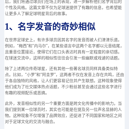
后，我们将通过球员们在场上的表现，进一步解析他们名字背后的
个性及风格。这篇文章不仅为足球迷提供了有趣的信息，也希望能
让更多人了解足球明星背后的故事。
1、名字发音的奇妙相似
在世界足球史上，有许多球员因其名字的发音而被人们津津乐道。
例如，“梅西”和“内马尔”，在某些语言中这两个名字都以元音结尾，
且重音位置接近，使得它们在口头表达时具有一定程度的亲切感。
在球迷交流中，这样的相似性往往会引发一些幽默或戏谑的话题。
除了上述两位传奇球星，还有其他一些著名球员同样具备类似特
点。比如，“小罗”和“阿圭罗”，这两者不仅在发音上存在共鸣，还由
于各自独特的风格，让人们更容易记住并产生联想。这种现象使得
他们成为了社交媒体热点话题，不少粉丝甚至会通过这些名字进行
有趣的视频配乐或恶搞。
此外，发音相似性的另一个重要方面是跨文化传播中的影响力。当
我们提到某一位球员时，其实也可能是在提及另一位声名显赫的人
物。这种现象不仅增强了品牌效应，还促进了不同国家和地区之间
对于足球文化的交流与融合。