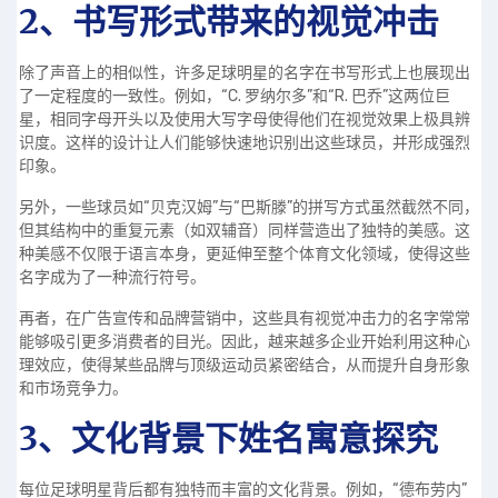
2、书写形式带来的视觉冲击
除了声音上的相似性，许多足球明星的名字在书写形式上也展现出
了一定程度的一致性。例如，“C. 罗纳尔多”和“R. 巴乔”这两位巨
星，相同字母开头以及使用大写字母使得他们在视觉效果上极具辨
识度。这样的设计让人们能够快速地识别出这些球员，并形成强烈
印象。
另外，一些球员如“贝克汉姆”与“巴斯滕”的拼写方式虽然截然不同，
但其结构中的重复元素（如双辅音）同样营造出了独特的美感。这
种美感不仅限于语言本身，更延伸至整个体育文化领域，使得这些
名字成为了一种流行符号。
再者，在广告宣传和品牌营销中，这些具有视觉冲击力的名字常常
能够吸引更多消费者的目光。因此，越来越多企业开始利用这种心
理效应，使得某些品牌与顶级运动员紧密结合，从而提升自身形象
和市场竞争力。
3、文化背景下姓名寓意探究
每位足球明星背后都有独特而丰富的文化背景。例如，“德布劳内”