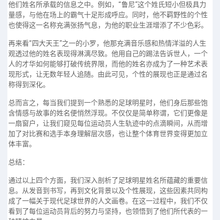
他们姓名所承载的信息之中。例如，“鲁尼”这个姓氏短小但极具力
量感，与他在场上的霸气十足形成呼应。同时，他不羁野性的个性
也使得这一名称充满张扬气息，为他的职业生涯增添了不少色彩。
再来看“四大天王”之一的小罗，他那充满音乐感和热情洋溢的人生
观透过他的姓名表现得淋漓尽致。他用自己的踢法告诉世人，一个
人的才华如何能够打破传统界限，而他的姓名亦成为了一种艺术表
现形式，让无数年轻人追随。由此可见，个性的展现也正是通过名
称得到深化。
总而言之，每当我们提到一个熟悉的足球明星时，他们身后那些饱
含情感与故事的姓名便悄然浮现。不仅仅是简单称谓，它们更像是
一扇窗户，让我们窥见每位运动员人生轨迹中的点滴瞬间，从而增
加了对比赛和选手本身理解层次感，也让整个体育世界变得更加立
体丰富。
总结：
通过以上四个方面，我们深入剖析了足球明星姓名所蕴藏的重要信
息。从发音到书写，再到文化背景以及个性展现，这些因素共同构
成了一幅关于现代足球世界的人文画卷。在这一过程中，我们不仅
看到了每位运动员背后的努力与坚持，也领悟到了他们所代表的一