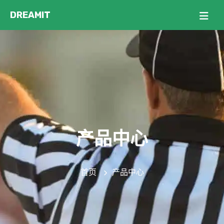
产品中心
首页
产品中心