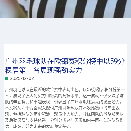
广州羽毛球队在欧锦赛积分榜中以59分
稳居第一名展现强劲实力
2025-12-02
广州羽毛球队在最近的欧锦赛中表现出色，以59分稳居积分榜第一
名，展现了强大的实力和极高的竞技水平。这一成就不仅反映了球
队的辛勤努力和卓越表现，也彰显了广州羽毛球运动的发展潜力。
本文将从四个方面深入探讨广州羽毛球队在本次比赛中的杰出表
现，包括球队的历史积淀、球员个人能力、教练团队的战略部署以
及后勤保障与支持体系，分别分析这些因素如何共同推动球队取得
优异成绩，并为未来的发展奠定基础。