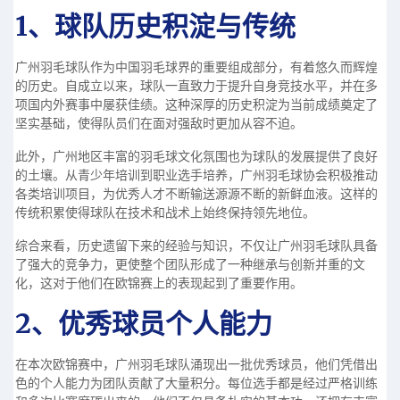
1、球队历史积淀与传统
广州羽毛球队作为中国羽毛球界的重要组成部分，有着悠久而辉煌
的历史。自成立以来，球队一直致力于提升自身竞技水平，并在多
项国内外赛事中屡获佳绩。这种深厚的历史积淀为当前成绩奠定了
坚实基础，使得队员们在面对强敌时更加从容不迫。
此外，广州地区丰富的羽毛球文化氛围也为球队的发展提供了良好
的土壤。从青少年培训到职业选手培养，广州羽毛球协会积极推动
各类培训项目，为优秀人才不断输送源源不断的新鲜血液。这样的
传统积累使得球队在技术和战术上始终保持领先地位。
综合来看，历史遗留下来的经验与知识，不仅让广州羽毛球队具备
了强大的竞争力，更使整个团队形成了一种继承与创新并重的文
化，这对于他们在欧锦赛上的表现起到了重要作用。
2、优秀球员个人能力
在本次欧锦赛中，广州羽毛球队涌现出一批优秀球员，他们凭借出
色的个人能力为团队贡献了大量积分。每位选手都是经过严格训练