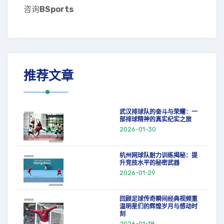
咨询
BSports
推荐文章
武汉排球队的奋斗与荣耀：一
部排球精神的真实纪实之旅
2026-01-30
杭州网球队耐力训练揭秘：提
升竞技水平的秘密武器
2026-01-29
回顾足球传奇瞬间经典视频重
温明星们的辉煌岁月与感动时
刻
2026-01-18