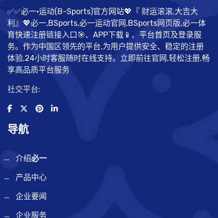
✅✅必一·运动(B-Sports)官方网站💖『 财运滚滚,大吉大
利』💖必一,BSports,必一运动官网,BSports网页版,必一体
育快速注册链接入口🎯、APP下载📱、平台首页及登录服
务。作为中国区领先的平台,为用户提供安全、稳定的注册
体验,24小时客服随时在线支持。立即前往官网,轻松注册,畅
享高品质平台服务
社交平台:
导航
介绍
必一
产品中心
企业要闻
企业服务