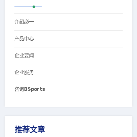
介绍
必一
产品中心
企业要闻
企业服务
咨询
BSports
推荐文章