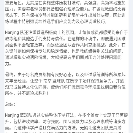
重要角色。尤其是在实施整体压制打法时，高强度、高频率地施加
压力，需要每名球员都具备超强心理承受能力。在紧张激烈的比赛
状态下，只有保持冷静才能准确判断局势并作出最佳决策，因此训
练过程中特别强调培养选手们应变能力及心理调适技巧。
Nanjing 队还注重营造积极向上的氛围，让每位成员都感受到来自于
教练组和其他选手们支持与信任。在这样的环境中，即便遇到困难
局面也不会轻言放弃，而是依靠团队合作共同克服挑战。此外，在
关键时刻如何保持专注和稳定情绪，也是教练组特别关注的问题，
通过模拟实战遇险情境，大幅提高选手们面对压力时处理问题能
力。
最终，由于每名成员都拥有良好心态，以及经过系统训练所积累起
来丰富经验，让整个 南京 篮球队 在赛季中始终保持竞争力，并逐
渐形成独特文化认同感，使他们能在激烈竞争环境里找到自我价值
所在，并不断追求胜利！
总结：
Nanjing 篮球队通过实施整体压制打法，在多个维度上实现了显著提
升，包括进攻效率、防守强度、团队凝聚力以及心理素质等诸多方
面。而这种科学严谨且充满活力的方法，无疑让这支团队更具潜