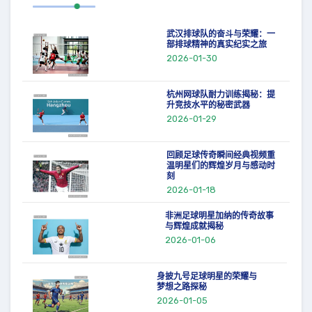
武汉排球队的奋斗与荣耀：一
部排球精神的真实纪实之旅
2026-01-30
杭州网球队耐力训练揭秘：提
升竞技水平的秘密武器
2026-01-29
回顾足球传奇瞬间经典视频重
温明星们的辉煌岁月与感动时
刻
2026-01-18
非洲足球明星加纳的传奇故事
与辉煌成就揭秘
2026-01-06
身披九号足球明星的荣耀与
梦想之路探秘
2026-01-05