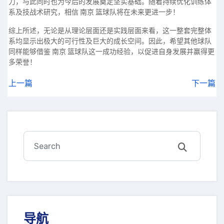
力，与此同时也为今后的发展奠定坚实基础。随着持续优化训练体
系及技战术研究，相信 南京 篮球队将在未来更进一步！
综上所述，无论是从理论层面还是实践层面来看，这一整套完整体
系均显示出极大的可行性及巨大的成长空间。因此，希望其他球队
同样能够借鉴 南京 篮球队这一成功经验，以促进自身发展并赢得更
多荣誉！
上一篇
下一篇
导航