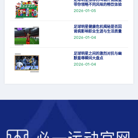
带你领略不同风味的畅饮体验
2026-01-05
足球明星健康危机揭秘是否因
肾病影响职业生涯与生活质量
2026-01-04
足球明星之间的激烈对抗与幽
默羞辱瞬间大盘点
2026-01-04