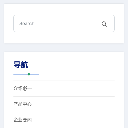
导航
介绍
必一
产品中心
企业要闻