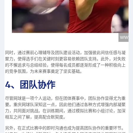
同时，通过赛前心理辅导及团队建设活动，加强彼此间信任感与凝
聚力，使得选手们在关键时刻更容易依赖团队支持。此外，对失败
的不懈追求与总结经验，使得每名成员都逐渐形成了一种积极向上
的竞争氛围，为未来赛事奠定了坚实基础。
4、团队协作
尽管网球是一项个人运动，但在团体赛事中，团队协作显得尤为重
要。重庆网球队深知这一点，因此他们通过各种方式增强内部凝聚
力，共同面对挑战。在训练期间，通过模拟比赛和小组讨论，加深
相互之间了解，提高配合默契度。
另外，在正式比赛中的即时沟通也成为提高团队协作的重要环节。