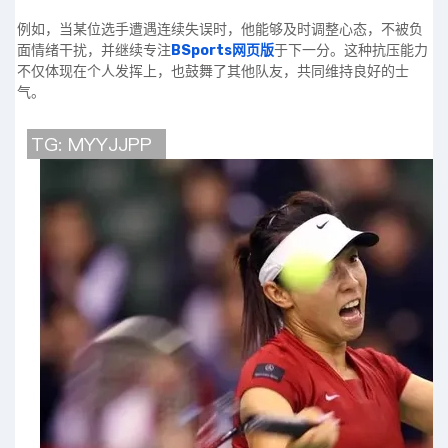
例如，当某位选手遭遇连续失误时，他能够及时调整心态，不被负
面情绪干扰，并继续专注
BSports网页版
于下一分。这种抗压能力
不仅体现在个人发挥上，也鼓舞了其他队友，共同维持良好的士
气。