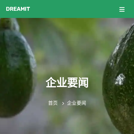
企业要闻
首页
企业要闻